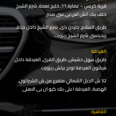
قرية كريس – عمارة 11, خليج نعمة, شرم الشيخ
خلف بنك اتش اس بى سى مصر
طريق السلام, جاردن باى, شرم الشيخ داخل حياة
ريجينسى شرم الشيخ ريزورت
الغردقة
طريق سهل حشيش, طريق القرى, الغردقة داخل
هيلتون الغردقة لونج بيتش ريزورت
32 ش الجبل الشمالي متفرع من ش الشيراتون,
الهضبة, الغردقة اعلى بنك كيو ان بى الاهلى
القاهرة