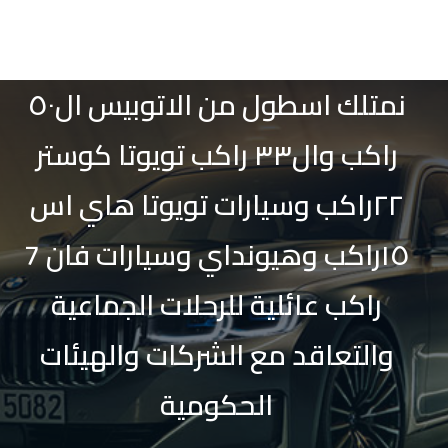
نمتلك اسطول من الاتوبيس ال٥٠
راكب وال٣٣ راكب تويوتا كوستر
٢٢راكب وسيارات تويوتا هاي اس
١٥راكب وهيونداي وسيارات فان 7
راكب عائلية للرحلات الجماعية
والتعاقد مع الشركات والهيئات
الحكومية