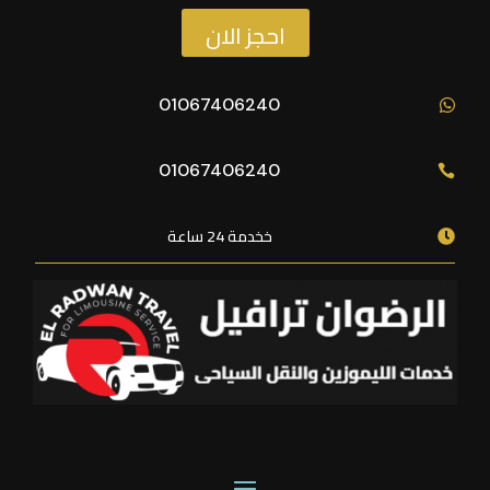
احجز الان
01067406240

01067406240

خخدمة 24 ساعة
