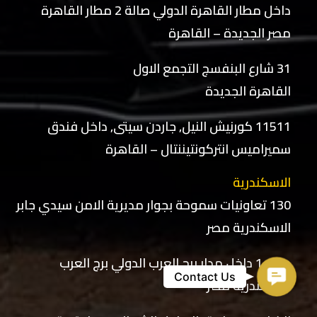
داخل مطار القاهرة الدولي صالة 2 مطار القاهرة
مصر الجديدة – القاهرة
31 شارع البنفسج التجمع الاول
القاهرة الجديدة
11511 كورنيش النيل, جاردن سيتى, داخل فندق
سميراميس انتركونتيننتال – القاهرة
الاسكندرية
130 تعاونيات سموحة بجوار مديرية الامن سيدي جابر
الاسكندرية مصر
صاله 1 داخل مدار برج العرب الدولي برج العرب
Contact
Contact Us
الاسكندرية مصر
Us