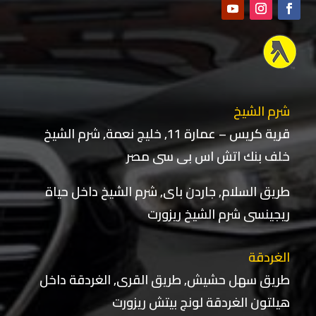
شرم الشيخ
قرية كريس – عمارة 11, خليج نعمة, شرم الشيخ
خلف بنك اتش اس بى سى مصر
طريق السلام, جاردن باى, شرم الشيخ داخل حياة
ريجينسى شرم الشيخ ريزورت
الغردقة
طريق سهل حشيش, طريق القرى, الغردقة داخل
هيلتون الغردقة لونج بيتش ريزورت