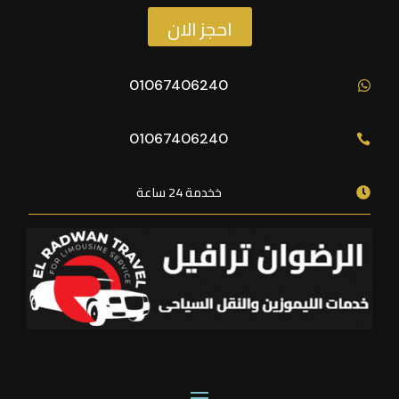
احجز الان
01067406240

01067406240

خخدمة 24 ساعة
